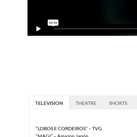
TELEVISION
THEATRE
SHORTS
“LOBOS E CORDEIROS” – TVG
“MAGI” – Amazon Japón